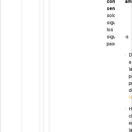
completam
sencillo
,
solo
sigue
los
siguientes
pasos:
D
a
l
p
p
d
N
H
c
e
l