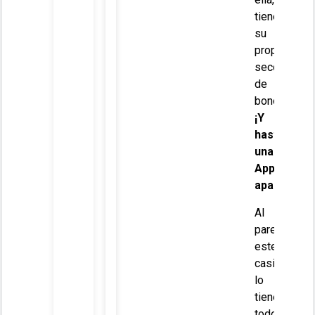
tiene
su
propia
sección
de
bonos
¡Y
hasta
una
App
aparte!
Al
parecer
este
casino
lo
tiene
todo,