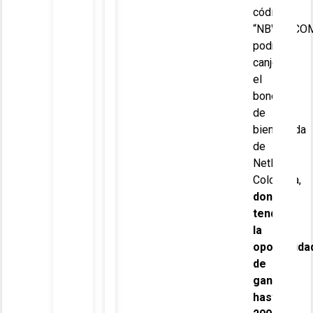
código
“NBWELCOM
podrás
canjear
el
bono
de
bienvenida
de
NetBet
Colombia,
donde
tendrás
la
oportunida
de
ganar
hasta