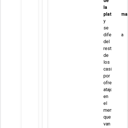
de
la
plataforma
y
se
diferencia
del
resto
de
los
casinos
por
ofrecer
atajos
en
el
menú
que
van