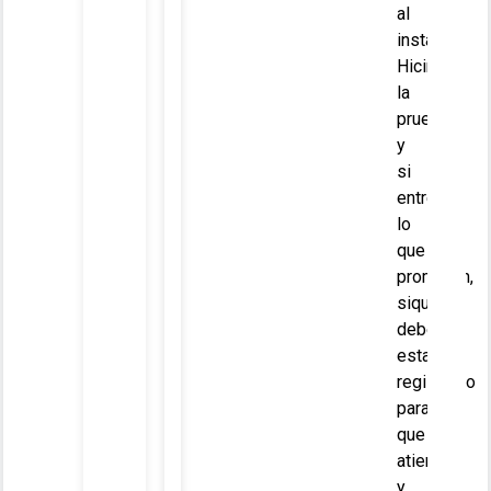
al
instante.
Hicimos
la
prueba
y
si
entregan
lo
que
prometen,
siquiera
debes
estar
registrado
para
que
atiendan
y