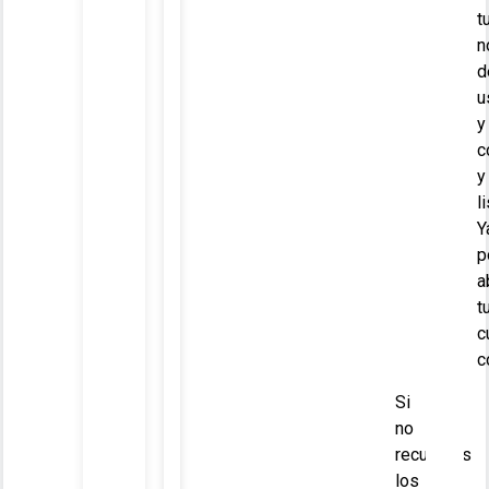
t
n
d
u
y
c
y
li
Y
p
a
t
c
c
Si
no
recuerdas
los