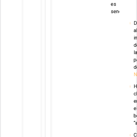
es
sencillo:
D
a
i
d
l
p
d
N
H
c
e
e
b
“
C