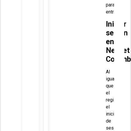
para
entrar.
Iniciar
sesión
en
NetBet
Colomb
Al
igual
que
el
registro,
el
inicio
de
sesión