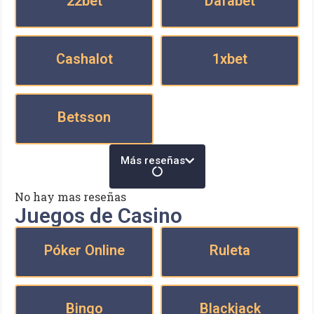
22bet
Dafabet
Cashalot
1xbet
Betsson
Más reseñas
No hay mas reseñas
Juegos de Casino
Póker Online
Ruleta
Bingo
Blackjack